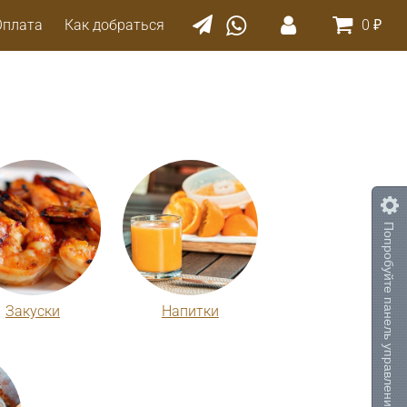
Оплата
Как добраться
0 ₽
Попробуйте панель управления
Закуски
Напитки